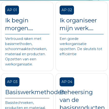
AP 01
AP 02
Ik begin
Ik organiseer
morgen....
mijn werk....
Vertrouwd raken met
Een goede
basismethoden,
werkorganisatie
schoonmaaktechnieken,
opzetten. De sleutels tot
materiaal en producten.
efficiëntie
Opzetten van een
werkorganisatie.
AP 03
AP 04
Basiswerkmethoden
Beheersing
van de
Basistechnieken,
basisproducten
producten en materiaal.