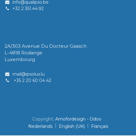
info@qualipso.be
​+32 2 351.44.92
IPSOLUX Sàrl
2A/303 Avenue Du Docteur Gaasch
L-4818 Rodange
Luxembourg
mail@ipsolux.lu
+35 2 20 60 04 42
Copyright;
Amofordesign - Odoo
|
|
Nederlands
English (UK)
Français