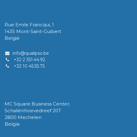
QUALIPSO SRL / BV
Rue Emile Francqui, 1
1435 Mont-Saint-Guibert
België
info@qualipso.be
+32 2 351.44.92
+32 10 45.55.75
QUALIPSO SRL / BV
MC Square Business Center,
Schaliënhoevedreef 20T
2800 Mechelen
Belgïe