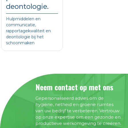
deontologie.
Hulpmiddelen en
communicatie,
rapportagekwaliteit en
deontologie bij het
schoonmaken
Neem contact op met ons
Gepersonaliseerd advies om de
hygiëne, netheid en groene ruimtes
van uw bedrijf te verbeteren. Vertrouw
op onze expertise om een gezonde en
productieve werkomgeving te creëren.