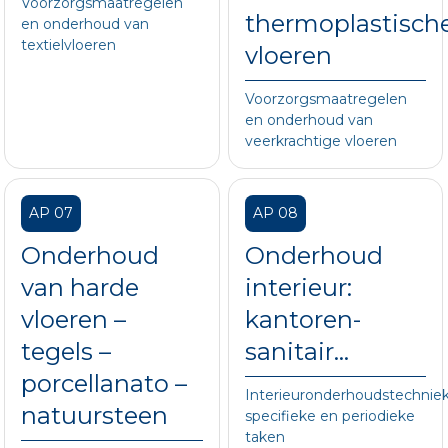
Voorzorgsmaatregelen
thermoplastisch
en onderhoud van
textielvloeren
vloeren
Voorzorgsmaatregelen
en onderhoud van
veerkrachtige vloeren
AP 07
AP 08
Onderhoud
Onderhoud
van harde
interieur:
vloeren –
kantoren-
tegels –
sanitair...
porcellanato –
Interieuronderhoudstechnie
natuursteen
specifieke en periodieke
taken