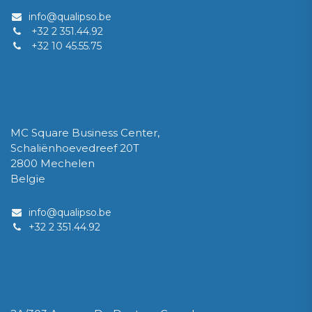
info@qualipso.be
+32 2 351.44.92
+32 10 45.55.75
QUALIPSO SRL / BV
MC Square Business Center,
Schaliënhoevedreef 20T
2800 Mechelen
Belgïe
info@qualipso.be​
​+32 2 351.44.92
IPSOLUX Sàrl