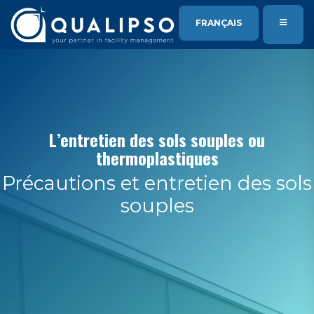
SE RENDRE AU CONTENU
FRANÇAIS
L’entretien des sols souples ou
thermoplastiques
Précautions et entretien des sols
souples