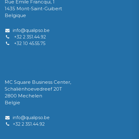
Rue Emile Francqui, 1
1435 Mont-Saint-Guibert
Belgique
info@qualipso.be
+32 2 351.44.92
+32 10 45.55.75
QUALIPSO SRL / BV
MC Square Business Center,
Schaliënhoevedreef 20T
2800 Mechelen
Belgïe
info@qualipso.be​
​+32 2 351.44.92