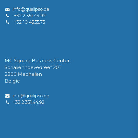
info@qualipso.be
+32 2 351.44.92
+32 10 45.55.75
QUALIPSO SRL / BV
MC Square Business Center,
Schaliënhoevedreef 20T
2800 Mechelen
Belgïe
info@qualipso.be
​+32 2 351.44.92
IPSOLUX Sàrl